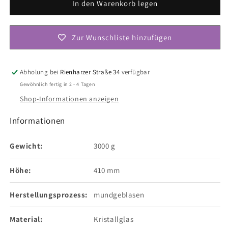
für
für
In den Warenkorb legen
OertelCrystal
OertelCrystal
Bodenvase
Bodenvase
Ginkgo
Ginkgo
Zur Wunschliste hinzufügen
–
–
Kristallglas
Kristallglas
–
–
Abholung bei
Rienharzer Straße 34
verfügbar
Farbe
Farbe
Gewöhnlich fertig in 2 - 4 Tagen
Smoke
Smoke
Shop-Informationen anzeigen
–
–
40
40
Informationen
cm
cm
Gewicht:
3000 g
Höhe:
410 mm
Herstellungsprozess:
mundgeblasen
Material:
Kristallglas