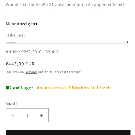
Wunderbar für große Sträuße oder auch Arrangements mit
Zweigen. Diese Kristallglasvase ist auch ohne Blumen ein
attraktives Einzelstück in Ihrer Wohnung.
Mehr anzeigen
▾
Farbe:
Grau
Grau
SKU:
Art.Nr.: 9258-3310-132-410
Normaler
€443,00 EUR
Preis
Inkl. Steuern.
Versand
wird beim Checkout berechnet
2 auf Lager
– Ansonsten ca. 6 Wochen Lieferzeit
Anzahl
Verringere
Erhöhe
die
die
Menge
Menge