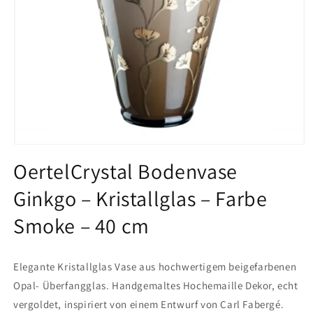
Medien
1
OertelCrystal Bodenvase
in
Modal
Ginkgo – Kristallglas – Farbe
öffnen
Smoke – 40 cm
Elegante Kristallglas Vase aus hochwertigem beigefarbenen
Opal- Überfangglas. Handgemaltes Hochemaille Dekor, echt
vergoldet, inspiriert von einem Entwurf von Carl Fabergé.